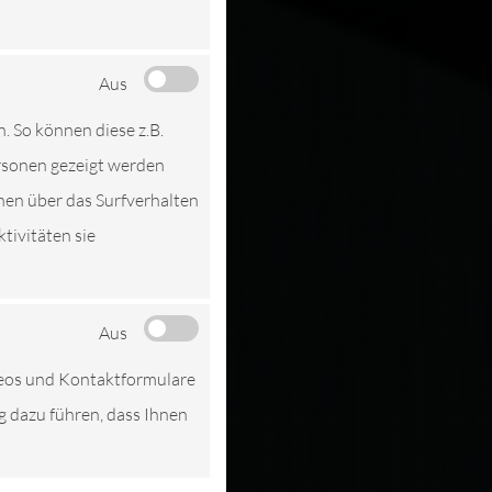
D REPARATUR
Aus
EN
n. So können diese z.B.
ersonen gezeigt werden
nen über das Surfverhalten
tivitäten sie
Aus
deos und Kontaktformulare
ng dazu führen, dass Ihnen