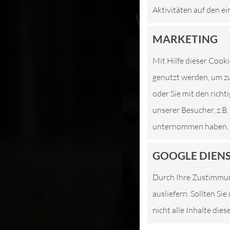
Aktivitäten auf den ei
WIR SIND I
MARKETING
J
Mit Hilfe dieser Cooki
genutzt werden, um zu
oder Sie mit den rich
unserer Besucher, z.B
unternommen haben.
GOOGLE DIEN
Durch Ihre Zustimmun
ausliefern. Sollten Si
nicht alle Inhalte die