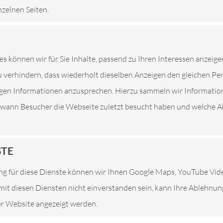
nzelnen Seiten.
HR PARTNER FÜR AUTOTEILE UN
ETZT TERMIN VEREINBAREN
ZU DEN ÖFFNUNGSZEIT
es können wir für Sie Inhalte, passend zu Ihren Interessen anzeige
 verhindern, dass wiederholt dieselben Anzeigen den gleichen P
tigen Informationen anzusprechen. Hierzu sammeln wir Informatio
. wann Besucher die Webseite zuletzt besucht haben und welche Ak
STE
g für diese Dienste können wir Ihnen Google Maps, YouTube Vi
e mit diesen Diensten nicht einverstanden sein, kann Ihre Ablehnu
ser Website angezeigt werden.