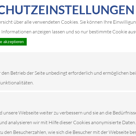
CHUTZ­EIN­STELLUNGEN
ersicht über alle verwendeten Cookies. Sie können Ihre Einwilligu
e Informationen anzeigen lassen und so nur bestimmte Cookie au
le akzeptieren
r den Betrieb der Seite unbedingt erforderlich und ermöglichen be
Funktionalitäten.
unsere Webseite weiter zu verbessern und sie an die Bedürfniss
und analysieren wir mit Hilfe dieser Cookies anonymisierte Daten.
SERVICE IN LAUEN
zu den Besucherzahlen, wie sich die Besucher mit der Webseite be